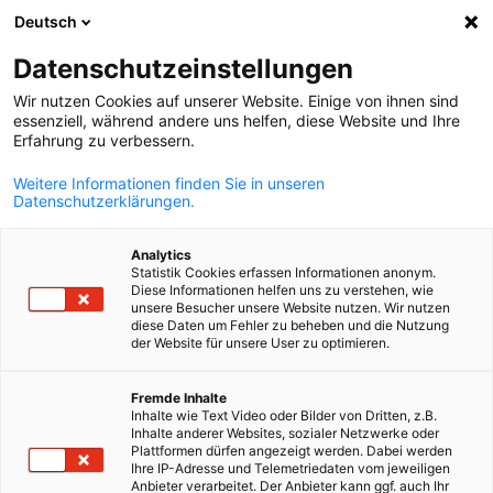
Deutsch
Suche öffnen
Navi
Ein
Mitgliederverzeichnis
Datenschutzeinstellungen
Wir nutzen Cookies auf unserer Website. Einige von ihnen sind
essenziell, während andere uns helfen, diese Website und Ihre
Mitglieder suchen
Erfahrung zu verbessern.
Mitglieder suchen
Weitere Informationen finden Sie in unseren
Suc
Datenschutzerklärungen.
Analytics
Statistik Cookies erfassen Informationen anonym.
Diese Informationen helfen uns zu verstehen, wie
unsere Besucher unsere Website nutzen. Wir nutzen
diese Daten um Fehler zu beheben und die Nutzung
der Website für unsere User zu optimieren.
German
Sie sind auf der Suche nach potenziellen Geschäftspartnern
Fremde Inhalte
Inhalte wie Text Video oder Bilder von Dritten, z.B.
Im Online-Mitgliederverzeichnis sind alle unsere Mitglieder
Inhalte anderer Websites, sozialer Netzwerke oder
aufgeführt.
Plattformen dürfen angezeigt werden. Dabei werden
Ihre IP-Adresse und Telemetriedaten vom jeweiligen
Anbieter verarbeitet. Der Anbieter kann ggf. auch Ihr