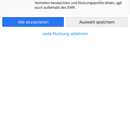
Verhalten beobachten und Nutzungsprofile bilden, ggf.
auch außerhalb des EWR.
Finland
Filter und Sortierung anzeigen
Filteroptionen wurden erfolgreich aktualisiert
Alle akzeptieren
Auswahl speichern
Jede Nutzung ablehnen
1001 Lakes Oy
https://1001lakes.com/
Weiter zur 1001 Lakes Oy Seite
Finnland
HELSINKI
3DStep Oy
https://www.3dstep.de
Weiter zur 3DStep Oy Seite