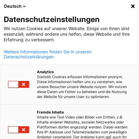
Deutsch
Suche öffnen
Navi
Ein
Datenschutzeinstellungen
Wir nutzen Cookies auf unserer Website. Einige von ihnen sind
essenziell, während andere uns helfen, diese Website und Ihre
Erfahrung zu verbessern.
Weitere Informationen finden Sie in unseren
Datenschutzerklärungen.
Analytics
Statistik Cookies erfassen Informationen anonym.
Diese Informationen helfen uns zu verstehen, wie
(c) iStock-ipopba
unsere Besucher unsere Website nutzen. Wir nutzen
Werden Sie Mitglied!
diese Daten um Fehler zu beheben und die Nutzung
der Website für unsere User zu optimieren.
German
Fremde Inhalte
Als Mitglied profitieren Sie von einem starken Netzwerk,
Inhalte wie Text Video oder Bilder von Dritten, z.B.
wertvollen Vorteilen und aktuellen Informationen zu Trends,
Inhalte anderer Websites, sozialer Netzwerke oder
Plattformen dürfen angezeigt werden. Dabei werden
Geschäftschancen, Branchenentwicklungen und Exportwirtscha
Ihre IP-Adresse und Telemetriedaten vom jeweiligen
Unser aktives Netzwerk ermöglicht Ihnen den Austausch mit
Anbieter verarbeitet. Der Anbieter kann ggf. auch Ihr