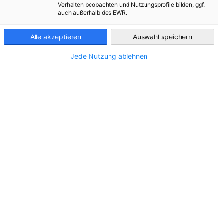
Verhalten beobachten und Nutzungsprofile bilden, ggf.
auch außerhalb des EWR.
Finland
Alle akzeptieren
Auswahl speichern
STANDORT
Jede Nutzung ablehnen
Stadt:
HELSINKI
Land:
Finnland
Branche
Öffentliche Verwaltung, Verteidigung;
Sozialversicherung (-> Öffentlicher Dienst)
Partner
Bundesministerium für Wirtschaft und Ene