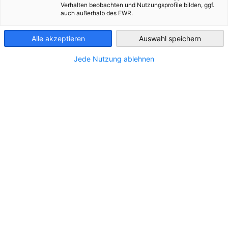
Verhalten beobachten und Nutzungsprofile bilden, ggf.
auch außerhalb des EWR.
Finland
Alle akzeptieren
Auswahl speichern
Jede Nutzung ablehnen
Business Culture Training Finland &
Germany
NEUIGKEITEN
26.10.2026 | Online Training | Learn how to work
effectively between Finnish and German business
cultures. Join our practical Business Culture Training
and gain skills for cross-cultural communication,