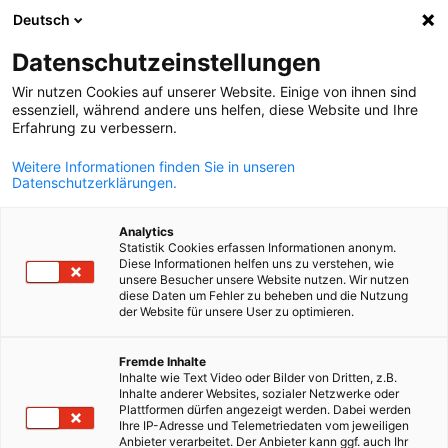
Deutsch
Suche öffnen
Navi
Ein
News
Datenschutzeinstellungen
Wir nutzen Cookies auf unserer Website. Einige von ihnen sind
In unserem News & Info Hub finden Sie alle aktuellen
essenziell, während andere uns helfen, diese Website und Ihre
Erfahrung zu verbessern.
Informationen rund um die AHK Finnland, den deutsch-
finnischen Wirtschaftsraum und unsere Aktivitäten. Ob
Weitere Informationen finden Sie in unseren
Datenschutzerklärungen.
Pressemitteilungen, Blogbeiträge oder nützliche
Downloads – mit der Filterfunktion finden Sie schnell gen
Analytics
die Inhalte, die Sie interessieren. Entdecken Sie neue
Statistik Cookies erfassen Informationen anonym.
Diese Informationen helfen uns zu verstehen, wie
Impulse, Fachwissen und Einblicke aus unserem Netzwerk
unsere Besucher unsere Website nutzen. Wir nutzen
diese Daten um Fehler zu beheben und die Nutzung
der Website für unsere User zu optimieren.
German
Fremde Inhalte
Inhalte wie Text Video oder Bilder von Dritten, z.B.
Filter und Sortierung anzeigen
Inhalte anderer Websites, sozialer Netzwerke oder
Filteroptionen wurden erfolgreich aktualisiert
Plattformen dürfen angezeigt werden. Dabei werden
Ihre IP-Adresse und Telemetriedaten vom jeweiligen
Anbieter verarbeitet. Der Anbieter kann ggf. auch Ihr