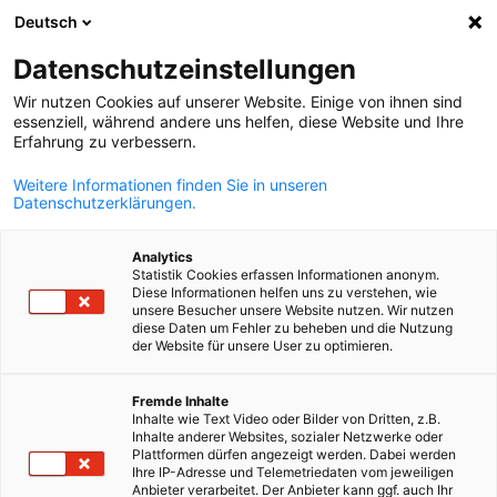
Deutsch
Suche öffnen
Navi
Ein
Datenschutzeinstellungen
Wir nutzen Cookies auf unserer Website. Einige von ihnen sind
essenziell, während andere uns helfen, diese Website und Ihre
KOMPLETTE MITGLIEDSLISTE
Erfahrung zu verbessern.
Weitere Informationen finden Sie in unseren
Datenschutzerklärungen.
ABACUS Corporate
Analytics
Finance Oy
Statistik Cookies erfassen Informationen anonym.
Diese Informationen helfen uns zu verstehen, wie
unsere Besucher unsere Website nutzen. Wir nutzen
diese Daten um Fehler zu beheben und die Nutzung
https://www.abacus-cf.fi
der Website für unsere User zu optimieren.
German
Fremde Inhalte
Inhalte wie Text Video oder Bilder von Dritten, z.B.
Inhalte anderer Websites, sozialer Netzwerke oder
Plattformen dürfen angezeigt werden. Dabei werden
Ihre IP-Adresse und Telemetriedaten vom jeweiligen
Anbieter verarbeitet. Der Anbieter kann ggf. auch Ihr