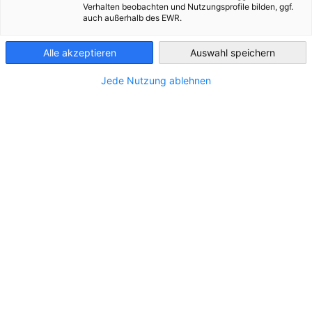
Verhalten beobachten und Nutzungsprofile bilden, ggf.
auch außerhalb des EWR.
Finland
Alle akzeptieren
Auswahl speichern
Jede Nutzung ablehnen
STANDORT
Stadt:
HELSINKI
Land:
Finnland
Branche
Werbung, Marketing, PR
Erbringung von Finanz- und
Versicherungsdienstleistungen