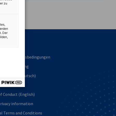
er zu
vest
tes,
werden
t. Der
ilden,
hek
meine Geschäftsbedingungen
schutzerklärung
f Conduct (Deutsch)
lish
f Conduct (English)
rivacy information
al Terms and Conditions