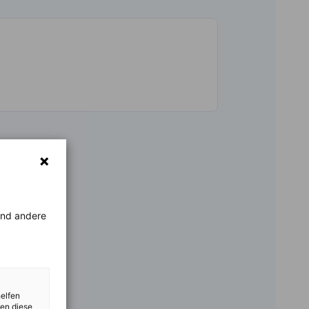
rend andere
helfen
zen diese