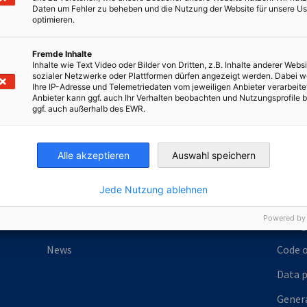
Daten um Fehler zu beheben und die Nutzung der Website für unsere Us
irtschaft und Energie
optimieren.
Industrie- und Handelskammer
Industrie- und Handelskammer
AHK.de
Germany Trade & In
Fremde Inhalte
Inhalte wie Text Video oder Bilder von Dritten, z.B. Inhalte anderer Websi
sozialer Netzwerke oder Plattformen dürfen angezeigt werden. Dabei 
Ihre IP-Adresse und Telemetriedaten vom jeweiligen Anbieter verarbeite
Anbieter kann ggf. auch Ihr Verhalten beobachten und Nutzungsprofile b
ggf. auch außerhalb des EWR.
Mitgliedschaft
Infot
Unser Netzwerk
Allge
Alle akzeptieren
Auswahl speichern
Werden Sie Mitglied!
Daten
Jede Nutzung ablehnen
Unsere Mitglieder-Kategorien
Code o
Powered by
Events
In Eng
News
Code o
Data p
Gener