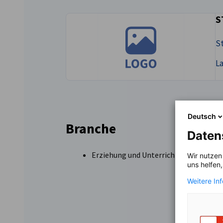
S
Finland
St
L
Deutsch
Branche
Daten
Erziehung und Unterricht
Wir nutzen
uns helfen
Weitere In