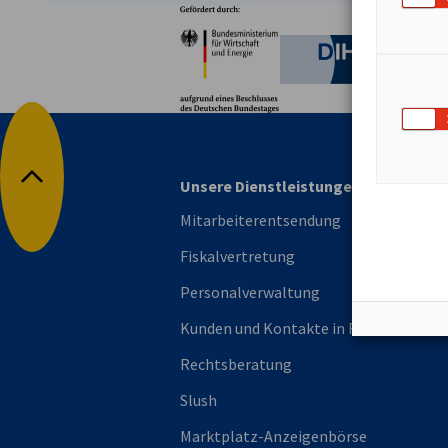
Partner
Bundesministerium für W
Deutsche 
Unsere Dienstleistungen
Nach oben
Mitarbeiterentsendung
Fiskalvertretung
Personalverwaltung
Kunden und Kontakte in Finnland
Rechtsberatung
Slush
Marktplatz-Anzeigenbörse