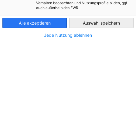
Mitglieder-Kategorien...
der Personalverwaltung,...
dauerhaftem Wohnsitz?...
Verhalten beobachten und Nutzungsprofile bilden, ggf.
auch außerhalb des EWR.
Finland
MEHR ANSEHEN
MEHR ANSEHEN
MEHR ANSEHEN
Alle akzeptieren
Auswahl speichern
Jede Nutzung ablehnen
Unsere Dienstleistungen
vorherige
nächste
Alle ansehen