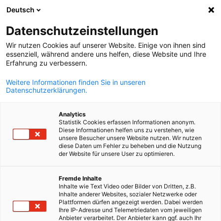
Deutsch
Suche öffnen
Navi
Ein
AHK Finnland
Datenschutzeinstellungen
Wir nutzen Cookies auf unserer Website. Einige von ihnen sind
essenziell, während andere uns helfen, diese Website und Ihre
Erfahrung zu verbessern.
Weitere Informationen finden Sie in unseren
Über uns
Datenschutzerklärungen.
Wir als AHK Finnland mit Sitz in Helsinki fördern die
Analytics
Statistik Cookies erfassen Informationen anonym.
wirtschaftlichen Beziehungen zwischen Deutschland und
Diese Informationen helfen uns zu verstehen, wie
Finnland....
unsere Besucher unsere Website nutzen. Wir nutzen
diese Daten um Fehler zu beheben und die Nutzung
der Website für unsere User zu optimieren.
MEHR ANSEHEN
Unsere Mitglieder-Kategorien
Mitarbeiterentsendung
Personalverwaltung
German
Fremde Inhalte
Inhalte wie Text Video oder Bilder von Dritten, z.B.
Inhalte anderer Websites, sozialer Netzwerke oder
Unsere Mitgliedschaft bietet viele Möglichkeiten für
Wir unterstützen Sie bei Entsendungen gemäß des
Sie beschäftigen Arbeitnehmer in Finnland, sei es als
Plattformen dürfen angezeigt werden. Dabei werden
Ihre IP-Adresse und Telemetriedaten vom jeweiligen
verschiedenen Bedürfnissen. Deshalb können Sie aus
finnischen Arbeitnehmerentsendegesetzes und im Bereich
Außendienstmitarbeiter oder im Homeoffice mit
Anbieter verarbeitet. Der Anbieter kann ggf. auch Ihr