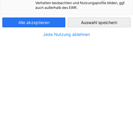
Verhalten beobachten und Nutzungsprofile bilden, ggf.
Analyse und Bewertung umsatzsteuerlicher
auch außerhalb des EWR.
Fragestellungen
Finland
Steuerliche Registrierungen
Alle akzeptieren
Auswahl speichern
Umsatzsteuermeldungen
Intrastat-Meldungen
Jede Nutzung ablehnen
Spezifische Meldungen im Baubereich
Beantragung von Freistellungsbescheinigungen
(Nullsteuerkarte)
Kontaktieren Sie uns!