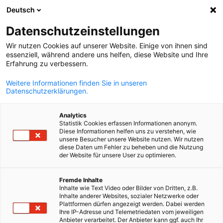
Deutsch
Suche öffnen
Navi
Ein
Datenschutzeinstellungen
Wir nutzen Cookies auf unserer Website. Einige von ihnen sind
essenziell, während andere uns helfen, diese Website und Ihre
Erfahrung zu verbessern.
Weitere Informationen finden Sie in unseren
Datenschutzerklärungen.
Analytics
Statistik Cookies erfassen Informationen anonym.
Diese Informationen helfen uns zu verstehen, wie
AdobeStock_595831536
unsere Besucher unsere Website nutzen. Wir nutzen
Fiskalvertretung
diese Daten um Fehler zu beheben und die Nutzung
der Website für unsere User zu optimieren.
German
Fremde Inhalte
Wir unterstützen ausländische Unternehmen, die in Finnland
Inhalte wie Text Video oder Bilder von Dritten, z.B.
tätig werden, mit einem Rundum-Service in deutscher Sprache.
Inhalte anderer Websites, sozialer Netzwerke oder
Plattformen dürfen angezeigt werden. Dabei werden
Unsere Leistungen
Ihre IP-Adresse und Telemetriedaten vom jeweiligen
Anbieter verarbeitet. Der Anbieter kann ggf. auch Ihr