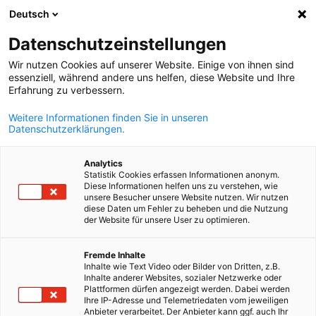
Deutsch
Suche öffnen
Navi
Ein
Datenschutzeinstellungen
Wir nutzen Cookies auf unserer Website. Einige von ihnen sind
essenziell, während andere uns helfen, diese Website und Ihre
Erfahrung zu verbessern.
Weitere Informationen finden Sie in unseren
Datenschutzerklärungen.
Analytics
Statistik Cookies erfassen Informationen anonym.
Diese Informationen helfen uns zu verstehen, wie
(c) iStock.com/Yuri_Arcus
unsere Besucher unsere Website nutzen. Wir nutzen
Marktplatz-Anzeigenbörse
diese Daten um Fehler zu beheben und die Nutzung
der Website für unsere User zu optimieren.
German
Fremde Inhalte
Willkommen auf unserem virtuellen MARKTPLATZ. In dieser
Inhalte wie Text Video oder Bilder von Dritten, z.B.
Anzeigenbörse bringen wir Angebot und Nachfrage der deutsch
Inhalte anderer Websites, sozialer Netzwerke oder
Plattformen dürfen angezeigt werden. Dabei werden
finnischen Wirtschaft zusammen. Hier können Sie Gesuche und
Ihre IP-Adresse und Telemetriedaten vom jeweiligen
Angebote platzieren oder nach qualifizierten Fachkräften such
Anbieter verarbeitet. Der Anbieter kann ggf. auch Ihr