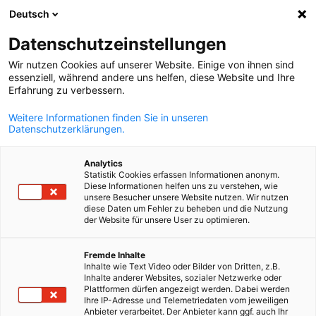
Deutsch
Suche öffnen
Navi
Ein
Datenschutzeinstellungen
Wir nutzen Cookies auf unserer Website. Einige von ihnen sind
essenziell, während andere uns helfen, diese Website und Ihre
Erfahrung zu verbessern.
Weitere Informationen finden Sie in unseren
Datenschutzerklärungen.
Analytics
Statistik Cookies erfassen Informationen anonym.
Diese Informationen helfen uns zu verstehen, wie
(c) Wolfgang Weiser on Pexels
unsere Besucher unsere Website nutzen. Wir nutzen
diese Daten um Fehler zu beheben und die Nutzung
News
25/05/2026
der Website für unsere User zu optimieren.
Finnlands Außenhandel mit
German
Fremde Inhalte
Inhalte wie Text Video oder Bilder von Dritten, z.B.
Deutschland 2025 – und
Inhalte anderer Websites, sozialer Netzwerke oder
Plattformen dürfen angezeigt werden. Dabei werden
Ausblick 2026
Ihre IP-Adresse und Telemetriedaten vom jeweiligen
Anbieter verarbeitet. Der Anbieter kann ggf. auch Ihr