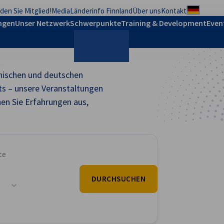
den Sie Mitglied!
Media
Länderinfo Finnland
Über uns
Kontakt
Regional
ungen
Unser Netzwerk
Schwerpunkte
Training & Development
Even
nnischen und deutschen
Suche
s – unsere Veranstaltungen
en Sie Erfahrungen aus,
te
DURCHSUCHEN