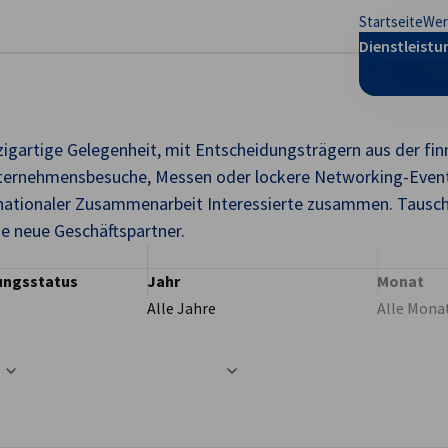
Startseite
Wer
stellungen schließen
Dienstleist
zigartige Gelegenheit, mit Entscheidungsträgern aus der fi
Unternehmensbesuche, Messen oder lockere Networking-Event
ernationaler Zusammenarbeit Interessierte zusammen. Tausch
ie neue Geschäftspartner.
ungsstatus
Jahr
Monat
Alle Jahre
Alle Mona
t