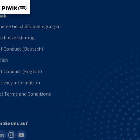
hek
meine Geschäftsbedingungen
schutzerklärung
f Conduct (Deutsch)
lish
f Conduct (English)
rivacy information
al Terms and Conditions
n Sie uns auf
ook
inkedin
instagram
youtube