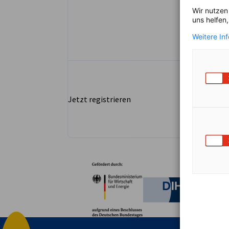
Wir nutzen
uns helfen
Weitere In
Jetzt registrieren
Partner
Bundesministerium für W
Deutsche 