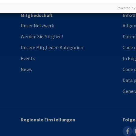
Powered by
Mitgliedschaft
Infot
Unser Netzwerk
Allge
Werden Sie Mitglied!
Daten
Unsere Mitglieder-Kategorien
Code o
Events
In Eng
News
Code o
Data p
Gener
Regionale Einstellungen
Folge
faceb
l