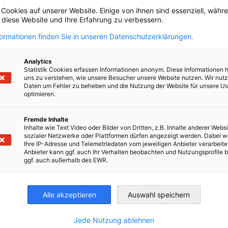
around digital resilience right before the
 Cookies auf unserer Website. Einige von ihnen sind essenziell, wäh
German-Finnish Businessforum in Münich!
, diese Website und Ihre Erfahrung zu verbessern.
AHK EVENT
PARTNER EVENT
formationen finden Sie in unseren Datenschutzerklärungen.
Analytics
Statistik Cookies erfassen Informationen anonym. Diese Informationen 
uns zu verstehen, wie unsere Besucher unsere Website nutzen. Wir nut
Daten um Fehler zu beheben und die Nutzung der Website für unsere Us
optimieren.
Jetzt registrieren
Fremde Inhalte
Inhalte wie Text Video oder Bilder von Dritten, z.B. Inhalte anderer Websi
sozialer Netzwerke oder Plattformen dürfen angezeigt werden. Dabei 
Ihre IP-Adresse und Telemetriedaten vom jeweiligen Anbieter verarbeite
Anbieter kann ggf. auch Ihr Verhalten beobachten und Nutzungsprofile b
ggf. auch außerhalb des EWR.
irtschaft und Energie
Industrie- und Handelskammer
Industrie- und Handelskammer
AHK.de
Germany Trade & In
Alle akzeptieren
Auswahl speichern
Jede Nutzung ablehnen