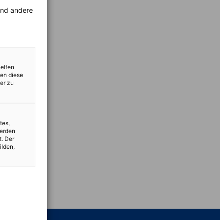
rend andere
helfen
zen diese
er zu
tes,
werden
t. Der
ilden,
vest