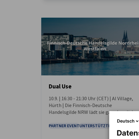
Finland
Dual Use
10.9. | 16:30 - 21:30 Uhr (CET) | AI Village,
VERANSTALTUNG
Hürth | Die Finnisch-Deutsche
Handelsgilde NRW lädt sie ganz herzlich
zu ihrer „Dual Use“-Veranstaltung ins AI
Deutsch
Village in Hürth ein.
PARTNER EVENT
UNTERSTÜTZTER EVENT
Daten