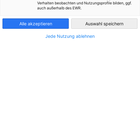
27.8.2026 | 15.30-17.00 Uhr | Helsinki | Beim New Members'
Verhalten beobachten und Nutzungsprofile bilden, ggf.
auch außerhalb des EWR.
Meetup heißen wir neue Mitglieder im Netzwerk willkommen.
Finland
27.8.2026 | 15:30-17:00 Uhr
Alle akzeptieren
Auswahl speichern
Deutsch-Finnische Handelskammer, Unioninkatu 32 B,
Jede Nutzung ablehnen
00100 Helsinki
Wir stellen unsere Dienstleistungen und Aktivitäten vor und
möchten insbesondere von unseren neuen Mitgliedern
erfahren, welche Bedürfnisse und Erwartungen sie an die
Zusammenarbeit mit uns haben. Natürlich gibt es auch die
Gelegenheit, sich mit anderen neuen Mitgliedern
auszutauschen!
Die Einladungen werden unseren neuen Mitgliedern separat
zugesandt.