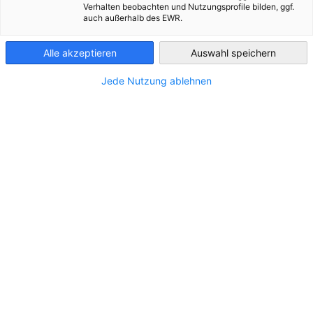
Verhalten beobachten und Nutzungsprofile bilden, ggf.
auch außerhalb des EWR.
Finland
Alle akzeptieren
Auswahl speichern
Jede Nutzung ablehnen
STANDORT
Stadt:
HELSINKI
Land:
Finnland
Branche
Rechtsanwälte
Bundesministerium für Wirtschaft und Ene