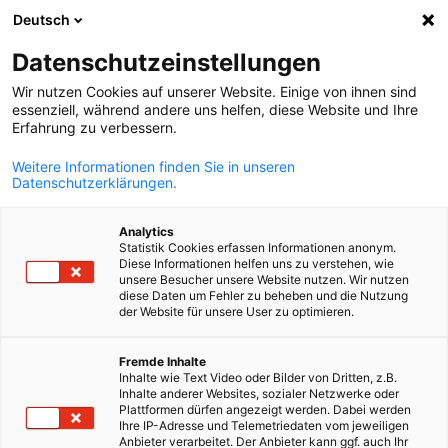
Deutsch
Suche öffnen
Navi
Ein
Datenschutzeinstellungen
Wir nutzen Cookies auf unserer Website. Einige von ihnen sind
essenziell, während andere uns helfen, diese Website und Ihre
Erfahrung zu verbessern.
Weitere Informationen finden Sie in unseren
Datenschutzerklärungen.
Analytics
Statistik Cookies erfassen Informationen anonym.
Diese Informationen helfen uns zu verstehen, wie
(c) AHK Finnland
unsere Besucher unsere Website nutzen. Wir nutzen
diese Daten um Fehler zu beheben und die Nutzung
Download
16/05/2025
der Website für unsere User zu optimieren.
FINDE 1/2024
German
Fremde Inhalte
Inhalte wie Text Video oder Bilder von Dritten, z.B.
Inhalte anderer Websites, sozialer Netzwerke oder
Plattformen dürfen angezeigt werden. Dabei werden
Das Thema: Potenziale von Generative AI
Ihre IP-Adresse und Telemetriedaten vom jeweiligen
Anbieter verarbeitet. Der Anbieter kann ggf. auch Ihr