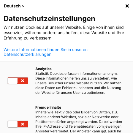
Deutsch
Suche öffnen
Navi
Ein
Datenschutzeinstellungen
Wir nutzen Cookies auf unserer Website. Einige von ihnen sind
essenziell, während andere uns helfen, diese Website und Ihre
Erfahrung zu verbessern.
Weitere Informationen finden Sie in unseren
Datenschutzerklärungen.
Analytics
Statistik Cookies erfassen Informationen anonym.
Diese Informationen helfen uns zu verstehen, wie
Getty Images/Yuri_Arcurs
unsere Besucher unsere Website nutzen. Wir nutzen
Interessengruppen
diese Daten um Fehler zu beheben und die Nutzung
der Website für unsere User zu optimieren.
German
Fremde Inhalte
Unsere Arbeitsgruppen bündeln die Expertise unserer Mitgliede
Inhalte wie Text Video oder Bilder von Dritten, z.B.
und vertreten aktiv ihre Interessen gegenüber Politik und
Inhalte anderer Websites, sozialer Netzwerke oder
Plattformen dürfen angezeigt werden. Dabei werden
Verwaltungen in Finnland und Deutschland. Für unsere
Ihre IP-Adresse und Telemetriedaten vom jeweiligen
Arbeitsgruppen gilt der Grundsatz „FÜR und MIT unseren
Anbieter verarbeitet. Der Anbieter kann ggf. auch Ihr