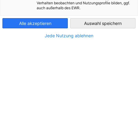
Verhalten beobachten und Nutzungsprofile bilden, ggf.
Mitgliedern”.
auch außerhalb des EWR.
Finland
Alle akzeptieren
Auswahl speichern
Jede Nutzung ablehnen
Wasserstoffgruppe
Ver
Die Transformation hin zu einer
klimaneutralen Wirtschaft ist ohne
Im V
Wasserstoff nicht denkbar. Unsere
enga
Interessengruppe „Wasserstoff“ bringt
Bran
Unternehmen, Forschungseinrichtungen und
und 
Institutionen zusammen, die den Aufbau
Rah
einer starken Wasserstoffwirtschaft in