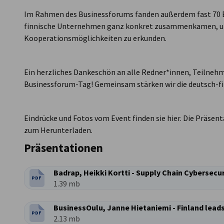
Im Rahmen des Businessforums fanden außerdem fast 70 B
finnische Unternehmen ganz konkret zusammenkamen, um
Kooperationsmöglichkeiten zu erkunden.
Ein herzliches Dankeschön an alle Redner*innen, Teilnehm
Businessforum-Tag! Gemeinsam stärken wir die deutsch-fi
Eindrücke und Fotos vom Event finden sie hier. Die Präsen
zum Herunterladen.
Präsentationen
Badrap, Heikki Kortti - Supply Chain Cybersecu
PDF
DATEITYP:
Dateigröße:
1.39 mb
PDF
DATEITYP:
Dateigröße:
2.13 mb