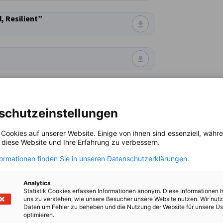
, Resilient”
ollaboration in a Changing World
schutzeinstellungen
 biggest competitive advantage
 Cookies auf unserer Website. Einige von ihnen sind essenziell, wäh
, diese Website und Ihre Erfahrung zu verbessern.
formationen finden Sie in unseren Datenschutzerklärungen.
Analytics
Statistik Cookies erfassen Informationen anonym. Diese Informationen 
lutions for Ports
uns zu verstehen, wie unsere Besucher unsere Website nutzen. Wir nut
Daten um Fehler zu beheben und die Nutzung der Website für unsere Us
optimieren.