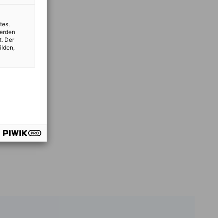
tes,
werden
t. Der
ilden,