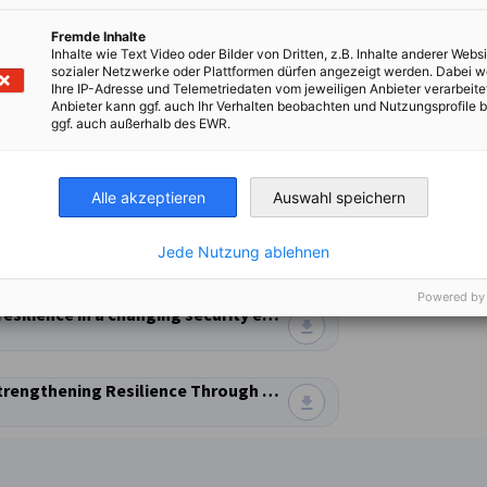
Fremde Inhalte
Inhalte wie Text Video oder Bilder von Dritten, z.B. Inhalte anderer Websi
sozialer Netzwerke oder Plattformen dürfen angezeigt werden. Dabei 
gainst cyberattacks
Ihre IP-Adresse und Telemetriedaten vom jeweiligen Anbieter verarbeite
Anbieter kann ggf. auch Ihr Verhalten beobachten und Nutzungsprofile b
ggf. auch außerhalb des EWR.
achine That Never Stops”
Alle akzeptieren
Auswahl speichern
lligence
Jede Nutzung ablehnen
Powered by
NESA, Axel Hagelstam - Security of supply and resilience in a changing security environment
Timo Jaatinen - From Risk to Preparedness – Strengthening Resilience Through Partnerships