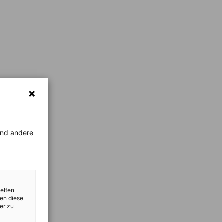
rend andere
helfen
zen diese
er zu