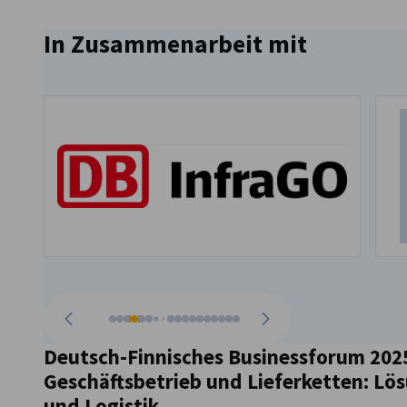
Finland
In Zusammenarbeit mit
Zurück zur vorherigen Seite
Weiter zum nächsten
Deutsch-Finnisches Businessforum 2025 
Geschäftsbetrieb und Lieferketten: Lös
und Logistik