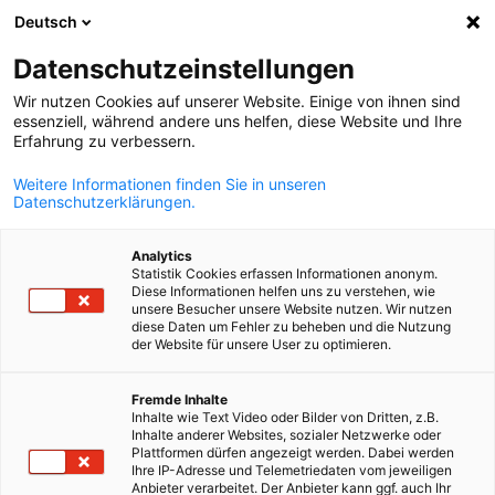
Deutsch
Avaa haku
Avaa
Sul
Datenschutzeinstellungen
Wir nutzen Cookies auf unserer Website. Einige von ihnen sind
essenziell, während andere uns helfen, diese Website und Ihre
Erfahrung zu verbessern.
Weitere Informationen finden Sie in unseren
Datenschutzerklärungen.
Analytics
Statistik Cookies erfassen Informationen anonym.
Diese Informationen helfen uns zu verstehen, wie
copernico-p_kICQCOM4s-unsplash
unsere Besucher unsere Website nutzen. Wir nutzen
Office in Office
diese Daten um Fehler zu beheben und die Nutzung
der Website für unsere User zu optimieren.
Finnish
Fremde Inhalte
Etsitkö edustavaa toimistotilaa tai neuvotteluhuonetta
Inhalte wie Text Video oder Bilder von Dritten, z.B.
Helsingin keskustasta? Office in Office -ratkaisumme tarjoaa
Inhalte anderer Websites, sozialer Netzwerke oder
Plattformen dürfen angezeigt werden. Dabei werden
joustavat puitteet yrityksesi tarpeisiin – olipa kyse markkinoill
Ihre IP-Adresse und Telemetriedaten vom jeweiligen
tulosta, projektityöstä tai pysyvästä läsnäolosta Suomessa.
Anbieter verarbeitet. Der Anbieter kann ggf. auch Ihr