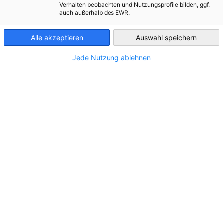
Verhalten beobachten und Nutzungsprofile bilden, ggf.
auch außerhalb des EWR.
Finland
Yhdessä jäsentemme kanssa edistämme aktiivisesti
Alle akzeptieren
Auswahl speichern
saksalais-suomalaista vuoropuhelua,
molemminpuolista kauppaa ja taloudellista
Jede Nutzung ablehnen
yhteistyötä.
Olemme osa maailmanlaajuista Saksan
kauppakamarien ulkomailla toimivaa verkostoa (saks.
AHK/Auslandshandelskammer), joka toimii yli 90
maassa. Tiiviissä yhteistyössä Saksan teollisuus- ja
kauppakamarien (saks. IHK/Industrie- und
handelskammer) kanssa olemme edustettuina myös yli
70 paikkakunnalla Saksassa.