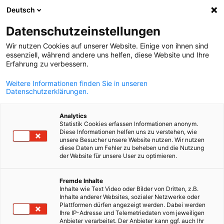
Deutsch
Avaa haku
Avaa
Sul
Datenschutzeinstellungen
Wir nutzen Cookies auf unserer Website. Einige von ihnen sind
essenziell, während andere uns helfen, diese Website und Ihre
Erfahrung zu verbessern.
Weitere Informationen finden Sie in unseren
Datenschutzerklärungen.
Analytics
Statistik Cookies erfassen Informationen anonym.
Diese Informationen helfen uns zu verstehen, wie
Event
05/10/2026
unsere Besucher unsere Website nutzen. Wir nutzen
diese Daten um Fehler zu beheben und die Nutzung
der Website für unsere User zu optimieren.
BUSINESSFORUM SIDE EVENT:
Finnish
PREvent München 2026 -
Fremde Inhalte
Inhalte wie Text Video oder Bilder von Dritten, z.B.
Inhalte anderer Websites, sozialer Netzwerke oder
Building Digital Resilience
Plattformen dürfen angezeigt werden. Dabei werden
Ihre IP-Adresse und Telemetriedaten vom jeweiligen
Anbieter verarbeitet. Der Anbieter kann ggf. auch Ihr