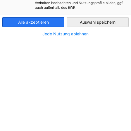
Verhalten beobachten und Nutzungsprofile bilden, ggf.
auch außerhalb des EWR.
Finland
Der Info-Hub ist derzeit leer. Schauen Sie bald
wieder vorbei, um neue Beiträge zu sehen!
Alle akzeptieren
Auswahl speichern
Jede Nutzung ablehnen
Partner
Bundesministerium für Wirtschaft und Ene
Deutsche
Industrie- und Handelskammer
AHK.de