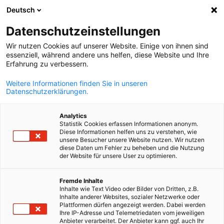
Deutsch
Suche öffnen
Navi
Ein
News:
Category. Event
Datenschutzeinstellungen
Wir nutzen Cookies auf unserer Website. Einige von ihnen sind
In unserem News & Info Hub finden Sie alle aktuellen
essenziell, während andere uns helfen, diese Website und Ihre
Erfahrung zu verbessern.
Informationen rund um die AHK Finnland, den deutsch-
finnischen Wirtschaftsraum und unsere Aktivitäten. Ob
Weitere Informationen finden Sie in unseren
Datenschutzerklärungen.
Pressemitteilungen, Blogbeiträge oder nützliche
Downloads – mit der Filterfunktion finden Sie schnell gen
Analytics
die Inhalte, die Sie interessieren. Entdecken Sie neue
Statistik Cookies erfassen Informationen anonym.
Diese Informationen helfen uns zu verstehen, wie
Impulse, Fachwissen und Einblicke aus unserem Netzwerk
unsere Besucher unsere Website nutzen. Wir nutzen
diese Daten um Fehler zu beheben und die Nutzung
der Website für unsere User zu optimieren.
German
Fremde Inhalte
Inhalte wie Text Video oder Bilder von Dritten, z.B.
Filter und Sortierung anzeigen
Inhalte anderer Websites, sozialer Netzwerke oder
Filteroptionen wurden erfolgreich aktualisiert
Plattformen dürfen angezeigt werden. Dabei werden
Ihre IP-Adresse und Telemetriedaten vom jeweiligen
Anbieter verarbeitet. Der Anbieter kann ggf. auch Ihr