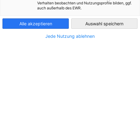
Verhalten beobachten und Nutzungsprofile bilden, ggf.
auch außerhalb des EWR.
Finland
Im Zusammenhang mit Neuigkeiten
Alle akzeptieren
Auswahl speichern
ALLE NEUIGKEITEN
AHK NEWS
BLOG
BUSINESS PUBLIKATIONEN
DI
Jede Nutzung ablehnen