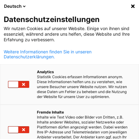
Deutsch
Suche öffnen
Navi
Ein
News:
Neuigkeiten
Datenschutzeinstellungen
Wir nutzen Cookies auf unserer Website. Einige von ihnen sind
In unserem News & Info Hub finden Sie alle aktuellen
essenziell, während andere uns helfen, diese Website und Ihre
Erfahrung zu verbessern.
Informationen rund um die AHK Finnland, den deutsch-
finnischen Wirtschaftsraum und unsere Aktivitäten. Ob
Weitere Informationen finden Sie in unseren
Datenschutzerklärungen.
Pressemitteilungen, Blogbeiträge oder nützliche
Downloads – mit der Filterfunktion finden Sie schnell gen
Analytics
die Inhalte, die Sie interessieren. Entdecken Sie neue
Statistik Cookies erfassen Informationen anonym.
Diese Informationen helfen uns zu verstehen, wie
Impulse, Fachwissen und Einblicke aus unserem Netzwerk
unsere Besucher unsere Website nutzen. Wir nutzen
diese Daten um Fehler zu beheben und die Nutzung
der Website für unsere User zu optimieren.
German
Fremde Inhalte
Inhalte wie Text Video oder Bilder von Dritten, z.B.
Filter und Sortierung anzeigen
Inhalte anderer Websites, sozialer Netzwerke oder
Filteroptionen wurden erfolgreich aktualisiert
Plattformen dürfen angezeigt werden. Dabei werden
Ihre IP-Adresse und Telemetriedaten vom jeweiligen
Anbieter verarbeitet. Der Anbieter kann ggf. auch Ihr